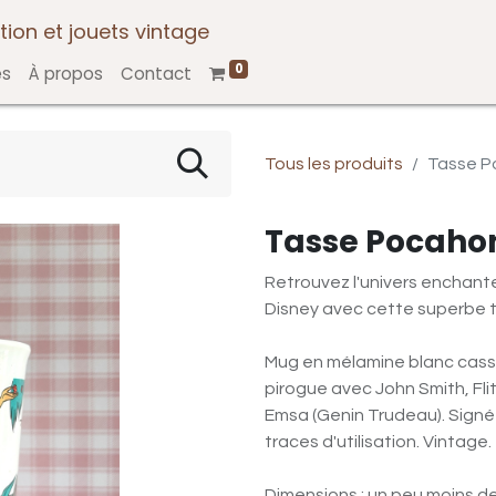
tion et jouets vintage
0
es
À propos
Contact
Tous les produits
Tasse P
Tasse Pocaho
Retrouvez l'univers enchan
Disney avec cette superbe t
Mug en mélamine blanc cass
pirogue avec John Smith, Flit 
Emsa (Genin Trudeau). Signé 
traces d'utilisation. Vintage.
Dimensions : un peu moins d