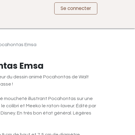
Se connecter
ocahontas Emsa
ntas Emsa
teur du dessin animé Pocahontas de Walt
asse !
é moucheté illustrant Pocahontas sur une
le colibri et Meeko le raton-laveur. Édité par
Disney. En très bon état général. Légères
e 9 cm de haut et 7,5 cm de diamètre