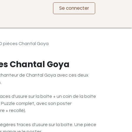
Se connecter
60 pièces Chantal Goya
ces Chantal Goya
nchanteur de Chantal Goya avec ces deux
.
traces d'usure sur la boîte + un coin de la boîte
. Puzzle complet, avec son poster
e + recollé).
 légères traces d'usure sur la boîte. Une pièce
s manque le poster.