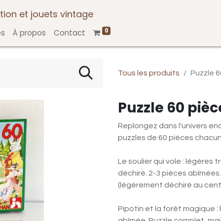
tion et jouets vintage
0
es
À propos
Contact
Tous les produits
Puzzle 
Puzzle 60 piè
Replongez dans l'univers e
puzzles de 60 pièces chacun
Le soulier qui vole : légères 
déchiré. 2-3 pièces abîmées
(légèrement déchiré au centr
Pipotin et la forêt magique :
abîmée. Puzzle complet, mai