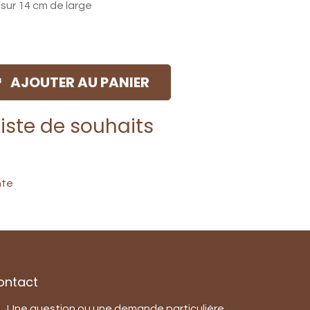
 sur 14 cm de large
AJOUTER AU PANIER
liste de souhaits
nte
ontact
Une question ou une demande particulière