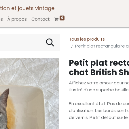
tion et jouets vintage
0
es
À propos
Contact
Tous les produits
Petit plat rectangulaire a
Petit plat rec
chat British S
Affichez votre amour pour no
illustré d'une superbe bouille 
En excellent état. Pas de co
d'utilisation. Les bords son
de vernis. Petit défaut sur l