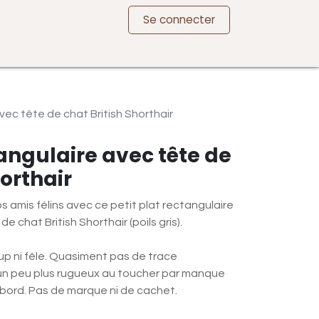
Se connecter
vec tête de chat British Shorthair
tangulaire avec tête de
horthair
s amis félins avec ce petit plat rectangulaire
de chat British Shorthair (poils gris).
up ni fêle. Quasiment pas de trace
t un peu plus rugueux au toucher par manque
e bord. Pas de marque ni de cachet.