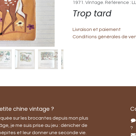
1971. Vintage. Référence : LL
Trop tard
Livraison et paiement
Conditions générales de ve
tite chine vintage ?
C
quée sur les brocantes depuis mon plus
âge, je me suis prise au jeu : dénicher de
?
 pépites et leur donner une seconde vie.