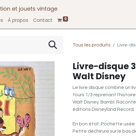
tion et jouets vintage
0
es
À propos
Contact
Tous les produits
Livre-di
Livre-disque 3
Walt Disney
Le livre disque combine un li
tours 1/3 reprenant l'histoir
Walt Disney, Bambi. Raconté
éditions Disneyland Record.
En bon état. Pochette usée 
Petite déchirure sur le bas d