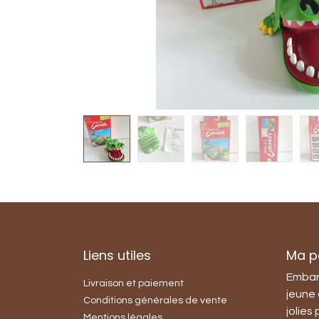
Liens utiles
Ma pe
Embar
Livraison et paiement
jeune 
Conditions générales de vente
jolies
Mentions légales