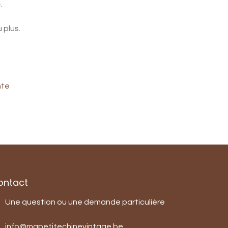
.
 plus.
nte
ontact
Une question ou une demande particulière
info@mapetitechinevintage.be