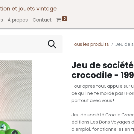
tion et jouets vintage
0
es
À propos
Contact
Tous les produits
Jeu de s
Jeu de société
crocodile - 19
Tour après tour, appuie sur 
ce qu'il ne te morde pas ! F
partout avec vous !
Jeu de société Croc le Croco
éditions Les Bons Voyages 
d'emploi, fonctionnel et en 