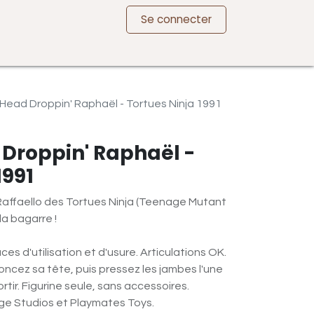
Se connecter
 Head Droppin' Raphaël - Tortues Ninja 1991
 Droppin' Raphaël -
1991
 Raffaello des Tortues Ninja (Teenage Mutant
la bagarre !
ces d'utilisation et d'usure. Articulations OK.
ncez sa tête, puis pressez les jambes l'une
sortir. Figurine seule, sans accessoires.
age Studios et Playmates Toys.