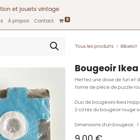
tion et jouets vintage
0
es
À propos
Contact
Tous les produits
Bibelot
Bougeoir Ike
Mettez une dose de fun et d
forme de pièce de puzzle rou
Duo de bougeoirs Ikea Hoppsa
2 côtés du bougeoir rouge s
Dimensions d'un bougeoir : 1
9,00
€