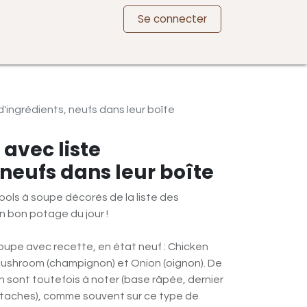
Se connecter
d'ingrédients, neufs dans leur boîte
 avec liste
 neufs dans leur boîte
ols à soupe décorés de la liste des
n bon potage du jour !
oupe avec recette, en état neuf : Chicken
Mushroom (champignon) et Onion (oignon). De
n sont toutefois à noter (base râpée, dernier
 taches), comme souvent sur ce type de