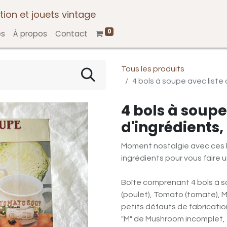
tion et jouets vintage
0
es
À propos
Contact
Tous les produits
4 bols à soupe avec liste 
4 bols à soupe
d'ingrédients,
Moment nostalgie avec ces b
ingrédients pour vous faire u
Boîte comprenant 4 bols à s
(poulet), Tomato (tomate), 
petits défauts de fabricatio
"M" de Mushroom incomplet,